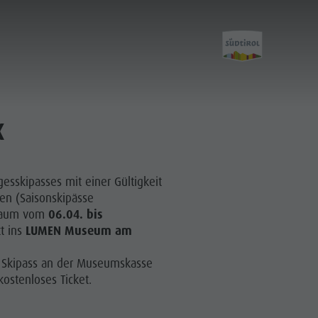
k
esskipasses mit einer Gültigkeit
en (Saisonskipässe
raum vom
06.04. bis
tt ins
LUMEN Museum am
n Skipass an der Museumskasse
kostenloses Ticket.