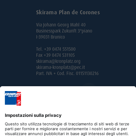
Skirama Plan de Corones
Via Johann Georg Mahl 40
Businesspark Zukunft 3°piano
I-39031 Brunico
Tel. +39 0474 551500
Fax +39 0474 531105
skirama@kronplatz.org
skirama-kronplatz@pec.it
Part. IVA + Cod. Fisc. 01151130216