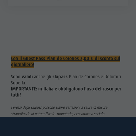
Con il Guest Pass Plan de Corones 2,00 € di sconto sul
giornaliero!
Sono
validi
anche gli
skipass
Plan de Corones e Dolomiti
Superki.
IMPORTANTE: in Italia è obbligatorio l'uso del casco per
tutti!
I prezzi degli skipass possono subire variazioni a causa di misure
straordinarie di natura fiscale, monetaria, economica o sociale.