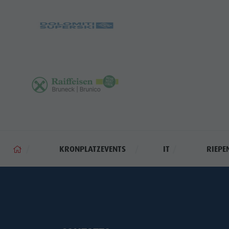
KRONPLATZEVENTS
IT
RIEPE