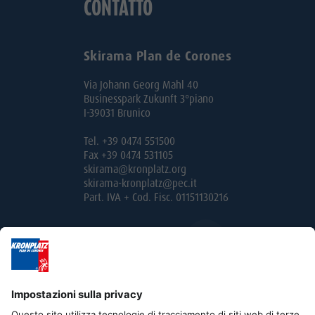
CONTATTO
Skirama Plan de Corones
Via Johann Georg Mahl 40
Businesspark Zukunft 3°piano
I-39031 Brunico
Tel. +39 0474 551500
Fax +39 0474 531105
skirama@kronplatz.org
skirama-kronplatz@pec.it
Part. IVA + Cod. Fisc. 01151130216