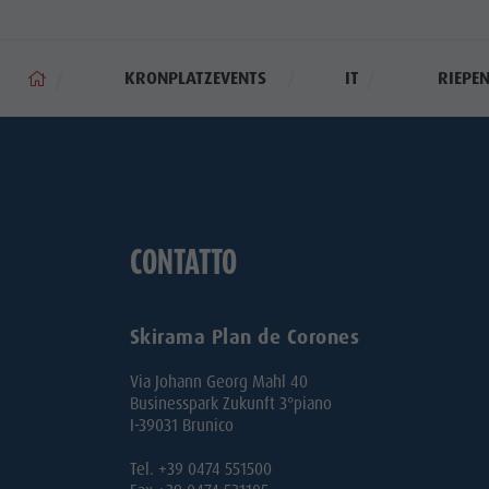
KRONPLATZEVENTS
IT
RIEPE
CONTATTO
Skirama Plan de Corones
Via Johann Georg Mahl 40
Businesspark Zukunft 3°piano
I-39031 Brunico
Tel. +39 0474 551500