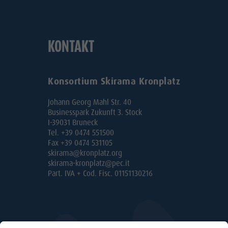
KONTAKT
Konsortium Skirama Kronplatz
Johann Georg Mahl Str. 40
Businesspark Zukunft 3. Stock
I-39031 Bruneck
Tel. +39 0474 551500
Fax +39 0474 531105
skirama@kronplatz.org
skirama-kronplatz@pec.it
Part. IVA + Cod. Fisc. 01151130216