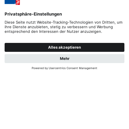
Tel. +39 0474 551500
Fax +39 0474 531105
skirama@kronplatz.org
skirama-kronplatz@pec.it
Part. IVA + Cod. Fisc. 01151130216
Impressum
Datenschutz
Kontakt
B2B
Cookies