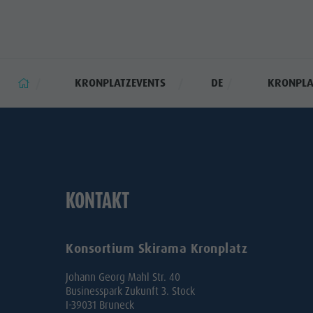
KRONPLATZEVENTS
DE
KRONPLAT
KONTAKT
Konsortium Skirama Kronplatz
Johann Georg Mahl Str. 40
Businesspark Zukunft 3. Stock
I-39031 Bruneck