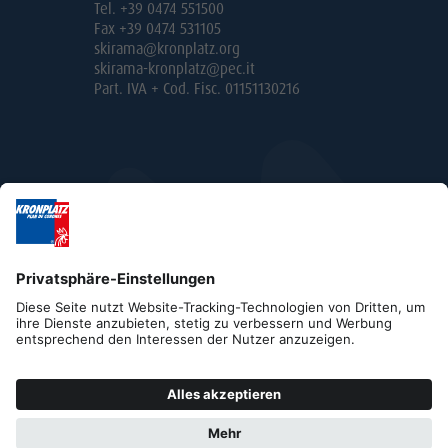
Tel. +39 0474 551500
Fax +39 0474 531105
skirama@kronplatz.org
skirama-kronplatz@pec.it
Part. IVA + Cod. Fisc. 01151130216
Impressum
Datenschutz
Kontakt
B2B
Cookies