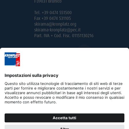
I-39031 Brunico
Tel. +39 0474 551500
Fax +39 0474 531105
skirama@kronplatz.org
skirama-kronplatz@pec.it
Part. IVA + Cod. Fisc. 01151130216
Editoria
Privacy
Contatto
B2B
Cookies