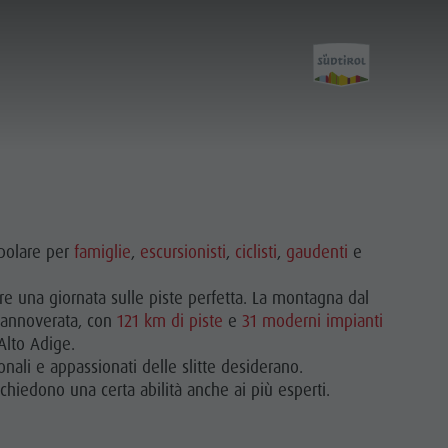
opolare per
famiglie
,
escursionisti
,
ciclisti
,
gaudenti
e
re una giornata sulle piste perfetta. La montagna dal
è annoverata, con
121 km di piste
e
31 moderni impianti
’Alto Adige.
onali e appassionati delle slitte desiderano.
richiedono una certa abilità anche ai più esperti.