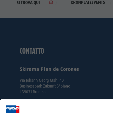
KRONPLATZEVENTS
SI TROVA QUI
CONTATTO
Skirama Plan de Corones
Via Johann Georg Mahl 40
Businesspark Zukunft 3°piano
I-39031 Brunico
Tel. +39 0474 551500
Fax +39 0474 531105