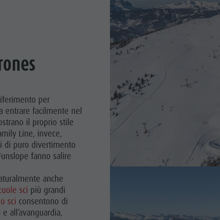
rones
riferimento per
 fa entrare facilmente nel
strano il proprio stile
Family Line, invece,
 di puro divertimento
Funslope fanno salire
 naturalmente anche
cuole sci
più grandi
o sci
consentono di
 e all’avanguardia,