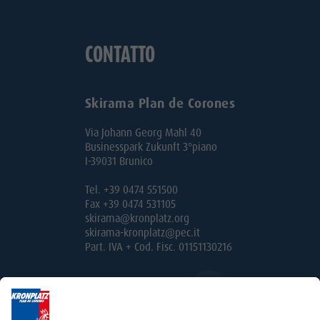
CONTATTO
Skirama Plan de Corones
Via Johann Georg Mahl 40
Businesspark Zukunft 3°piano
I-39031 Brunico
Tel. +39 0474 551500
Fax +39 0474 531105
skirama@kronplatz.org
skirama-kronplatz@pec.it
Part. IVA + Cod. Fisc. 01151130216