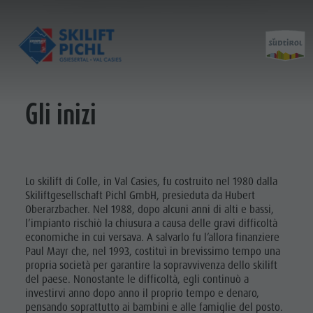
Gli inizi
Orari di apertura
Storia
Prezzi
Avanzamento del lavoro
Partner
Contatto
Lo skilift di Colle, in Val Casies, fu costruito nel 1980 dalla
Skiliftgesellschaft Pichl GmbH, presieduta da Hubert
Oberarzbacher. Nel 1988, dopo alcuni anni di alti e bassi,
l’impianto rischiò la chiusura a causa delle gravi difficoltà
economiche in cui versava. A salvarlo fu l’allora finanziere
Paul Mayr che, nel 1993, costituì in brevissimo tempo una
propria società per garantire la sopravvivenza dello skilift
del paese. Nonostante le difficoltà, egli continuò a
investirvi anno dopo anno il proprio tempo e denaro,
pensando soprattutto ai bambini e alle famiglie del posto.