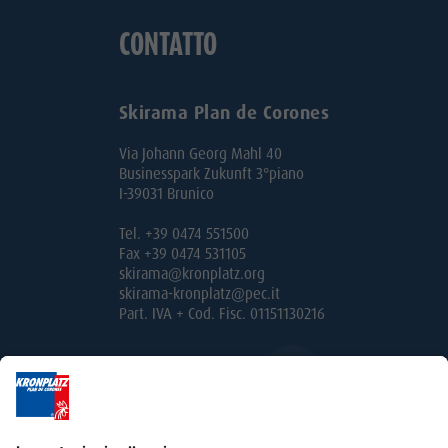
CONTATTO
Skirama Plan de Corones
Via Johann Georg Mahl 40
Businesspark Zukunft 3°piano
I-39031 Brunico
Tel. +39 0474 551500
Fax +39 0474 531105
skirama@kronplatz.org
skirama-kronplatz@pec.it
Part. IVA + Cod. Fisc. 01151130216