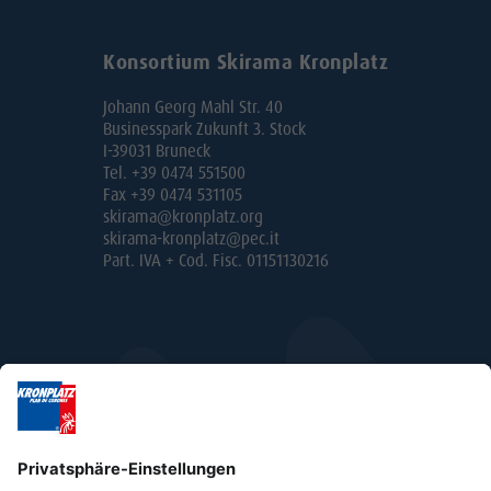
Konsortium Skirama Kronplatz
Johann Georg Mahl Str. 40
Businesspark Zukunft 3. Stock
I-39031 Bruneck
Tel. +39 0474 551500
Fax +39 0474 531105
skirama@kronplatz.org
skirama-kronplatz@pec.it
Part. IVA + Cod. Fisc. 01151130216