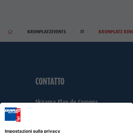
KRONPLATZEVENTS
IT
KRONPLATZ KIN
CONTATTO
Skirama Plan de Corones
Via Johann Georg Mahl 40
Businesspark Zukunft 3°piano
I-39031 Brunico