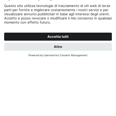
Tel. +39 0474 551500
Fax +39 0474 531105
skirama@kronplatz.org
skirama-kronplatz@pec.it
Part. IVA + Cod. Fisc. 01151130216
Editoria
Privacy
Contatto
B2B
Cookies