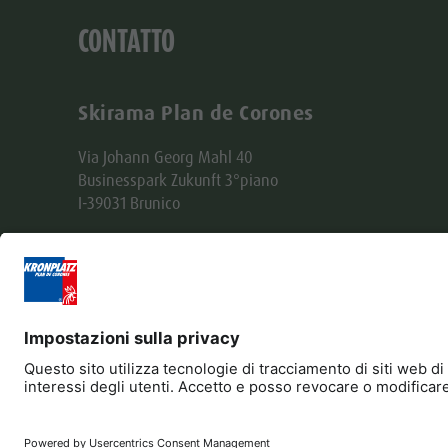
CONTATTO
Skirama Plan de Corones
Via Johann Georg Mahl 40
Businesspark Zukunft 3°piano
I-39031 Brunico
Tel. +39 0474 551500
Fax +39 0474 531105
skirama@kronplatz.org
skirama-kronplatz@pec.it
Part. IVA + Cod. Fisc. 01151130216
Editoria
Privacy
Contatto
B2B
Co