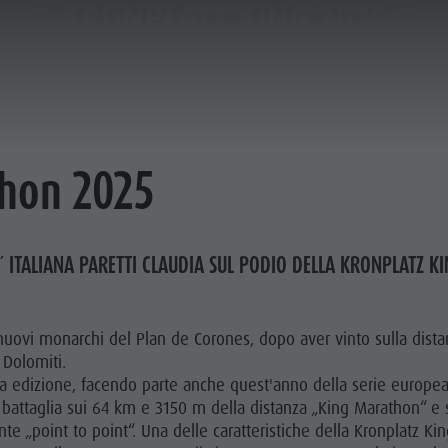
KRONPLATZ KING 2025
thon 2025
´ ITALIANA PARETTI CLAUDIA SUL PODIO DELLA KRONPLATZ 
uovi monarchi del Plan de Corones, dopo aver vinto sulla distan
 Dolomiti.
9a edizione, facendo parte anche quest'anno della serie europea
ati battaglia sui 64 km e 3150 m della distanza „King Marathon“ 
e „point to point“. Una delle caratteristiche della Kronplatz King