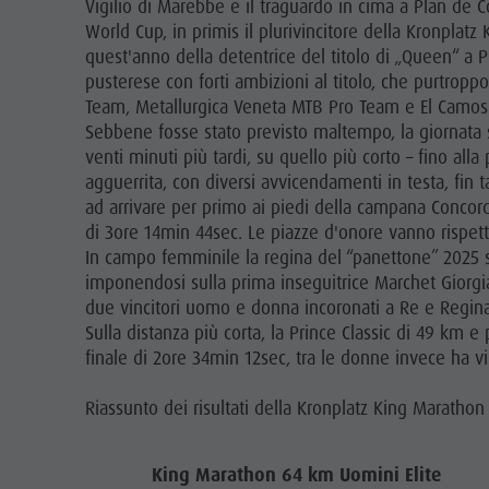
Vigilio di Marebbe e il traguardo in cima a Plan de 
World Cup, in primis il plurivincitore della Kronplat
quest'anno della detentrice del titolo di „Queen“ a Pl
pusterese con forti ambizioni al titolo, che purtropp
Team, Metallurgica Veneta MTB Pro Team e El Camos
Sebbene fosse stato previsto maltempo, la giornata s
venti minuti più tardi, su quello più corto – fino alla
agguerrita, con diversi avvicendamenti in testa, fin 
ad arrivare per primo ai piedi della campana Concor
di 3ore 14min 44sec. Le piazze d'onore vanno rispetti
In campo femminile la regina del “panettone” 2025 si
imponendosi sulla prima inseguitrice Marchet Giorgia 
due vincitori uomo e donna incoronati a Re e Regina
Sulla distanza più corta, la Prince Classic di 49 km
finale di 2ore 34min 12sec, tra le donne invece ha 
Riassunto dei risultati della Kronplatz King Marathon 
King Marathon 64 km Uomini Elite