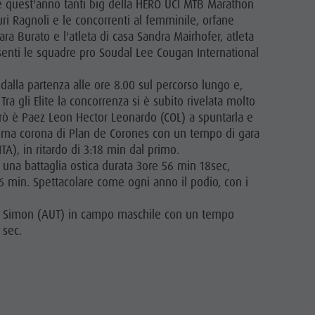
che quest'anno tanti big della HERO UCI MTB Marathon
uri Ragnoli e le concorrenti al femminile, orfane
ra Burato e l'atleta di casa Sandra Mairhofer, atleta
resenti le squadre pro Soudal Lee Cougan International
dalla partenza alle ore 8.00 sul percorso lungo e,
Tra gli Elite la concorrenza si è subito rivelata molto
però è Paez Leon Hector Leonardo (COL) a spuntarla e
ssima corona di Plan de Corones con un tempo di gara
TA), in ritardo di 3:18 min dal primo.
 una battaglia ostica durata 3ore 56 min 18sec,
36 min. Spettacolare come ogni anno il podio, con i
upfer Simon (AUT) in campo maschile con un tempo
 sec.