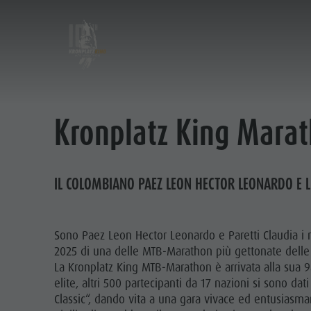
DE
IT
EN
Mehr zur Dolomitenregion Kronplatz
Elenco Eventi
Dolomites Region Kronplatz
Kronplatz King Mara
Eventübersicht
Esplora la regione dolomitica Plan de Corones
Event Overview
IL COLOMBIANO PAEZ LEON HECTOR LEONARDO E L
Sono Paez Leon Hector Leonardo e Paretti Claudia i n
2025 di una delle MTB-Marathon più gettonate delle
La Kronplatz King MTB-Marathon è arrivata alla sua 
elite, altri 500 partecipanti da 17 nazioni si sono d
Classic“, dando vita a una gara vivace ed entusiasmant