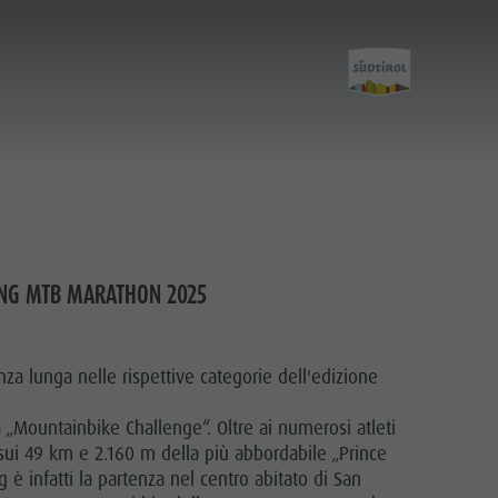
de
KING MTB MARATHON 2025
Mehr zur Dolomitenregion Kronplatz
Eventübersicht
za lunga nelle rispettive categorie dell'edizione
 „Mountainbike Challenge“. Oltre ai numerosi atleti
e sui 49 km e 2.160 m della più abbordabile „Prince
 è infatti la partenza nel centro abitato di San