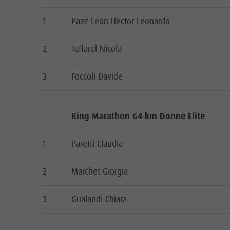
1
Paez Leon Hector Leonardo
2
Taffarel Nicola
3
Foccoli Davide
King Marathon 64 km Donne Elite
1
Paretti Claudia
2
Marchet Giorgia
3
Gualandi Chiara