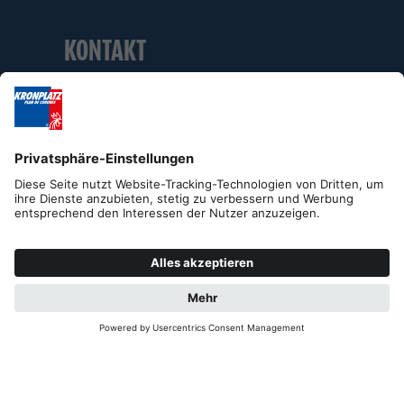
KONTAKT
Organizing Committe Al Plan Events
Str. Plan de Corones 38
I-39030 St. Vigil in Enneberg
Tel. +39 0474 506 242
info@SkiWorldCup-Kronplatz.com