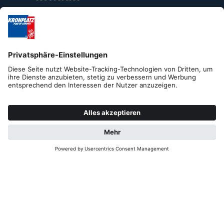
Organizing Committe Al Plan Events
Str. Plan de Corones 38
I-39030 St. Vigil in Enneberg
Tel. +39 0474 506 242
info@SkiWorldCup-Kronplatz.com
Impressum
Datenschutz
Kontakt
B2B
Cookies