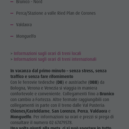
Brunico - Nord
Perca/Stazione a valle Ried Plan de Corones
Valdaora
Monguelfo
>
Informazioni sugli orari di treni locali
>
Informazioni sugli orari di treni internazionali
In vacanza dal primo minuto – senza stress, senza
traffico e senza fare rifornimento
Con le ferrovie tedesche (
DB
) e austriache (
OBB
) da
Bologna, Verona e Venezia si viaggia in maniera
confortevole e conveniente. Collegamenti fino a
Brunico
con cambio a Fortezza. Altre fermate raggiungibili con
collegamenti in parte con il treno dalle Val Pusteria:
Chienes/Casteldarne
,
San Lorenzo
,
Perca
,
Valdaora
e
Monguelfo
. Per informazioni su orari e prezzi si prega di
consultare il numero 02 67479578.
Una volta giunti alla meta, ci si può spostare in tutto