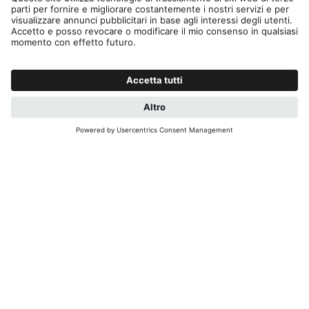
Fax +39 0474 531105
skirama@kronplatz.org
skirama-kronplatz@pec.it
Part. IVA + Cod. Fisc. 01151130216
Editoria
Privacy
Contatto
B2B
Cookies