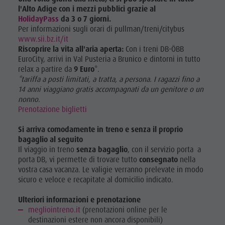
l'Alto Adige con i mezzi pubblici grazie al
HolidayPass
da 3 o 7 giorni.
Per informazioni sugli orari di pullman/treni/citybus
www.sii.bz.it/it
Riscoprire la vita all'aria aperta
:
Con i treni DB-ÖBB
EuroCity, arrivi in Val Pusteria a Brunico e dintorni in tutto
relax a partire da
9 Euro
*.
*tariffa a posti limitati, a tratta, a persona. I ragazzi fino a
14 anni viaggiano gratis accompagnati da un genitore o un
nonno.
Prenotazione biglietti
Si arriva comodamente in treno e senza il proprio
bagaglio al seguito
Il viaggio in treno
senza bagaglio
, con il servizio porta a
porta DB, vi permette di trovare tutto
consegnato
nella
vostra casa vacanza. Le valigie verranno prelevate in modo
sicuro e veloce e recapitate al domicilio indicato.
Ulteriori informazioni e prenotazione
megliointreno.it
(prenotazioni online per le
destinazioni estere non ancora disponibili)