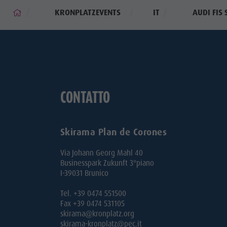
KRONPLATZEVENTS
IT
AUDI FIS
CONTATTO
Skirama Plan de Corones
Via Johann Georg Mahl 40
Businesspark Zukunft 3°piano
I-39031 Brunico
Tel. +39 0474 551500
Fax +39 0474 531105
skirama@kronplatz.org
skirama-kronplatz@pec.it