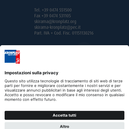
Tel. +39 0474 551500
Fax +39 0474 531105
skirama@kronplatz.org
skirama-kronplatz@pec.it
Part. IVA + Cod. Fisc. 01151130216
Editoria
Privacy
Contatto
B2B
Cookies