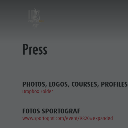
Press
Kronplatz King 2019
Courses
Kronplatz King 2021
King Marathon
Kronplatz King 2022
Prince Classic
Kronplatz King 2023
PHOTOS, LOGOS, COURSES, PROFILE
Kronplatz King 2023
Dropbox Folder
Kronplatz King 2025
Kronplatz King 2026
FOTOS SPORTOGRAF
www.sportograf.com/event/9820#expanded