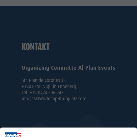
KONTAKT
Organizing Committe Al Plan Events
Str. Plan de Corones 38
I-39030 St. Vigil in Enneberg
Tel. +39 0474 506 242
info@SkiWorldCup-Kronplatz.com